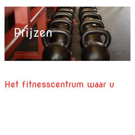
Prijzen
Het fitnesscentrum waar u
zich thuis voelt
Een enthousiast team staat voor u klaar om u te
helpen uw doelstellingen op een prettige manier
te bereiken. Maar liefst 4 studio's zijn gereserveerd